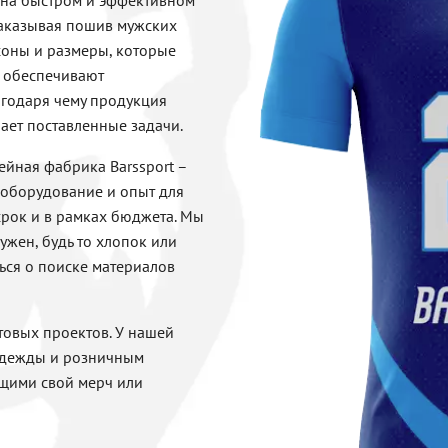
 на быстром и эффективном
Заказывая пошив мужских
соны и размеры, которые
ы обеспечивают
агодаря чему продукция
ает поставленные задачи.
вейная фабрика Barssport –
 оборудование и опыт для
рок и в рамках бюджета. Мы
ужен, будь то хлопок или
ться о поиске материалов
товых проектов. У нашей
одежды и розничным
щими свой мерч или