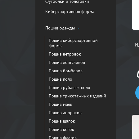
Футболки и толстовки
Киберспортивная форма
Пошив одежды
Пошив киберспортивной
И
формы
Пошив ветровок
Пошив лонгсливов
Пошив бомберов
Пошив поло
Пошив рубашек поло
Пошив трикотажных изделий
Пошив маек
Пошив анораков
Пошив шапок
Пошив кепок
Пошив флагов