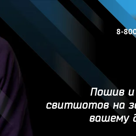
8-80
Пошив и
свитшотов на за
вашему 