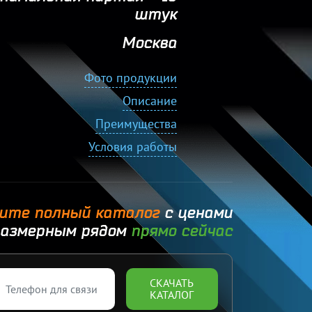
штук
Москва
Фото продукции
Описание
Преимущества
Условия работы
ите полный каталог
с ценами
размерным рядом
прямо сейчас
СКАЧАТЬ
КАТАЛОГ