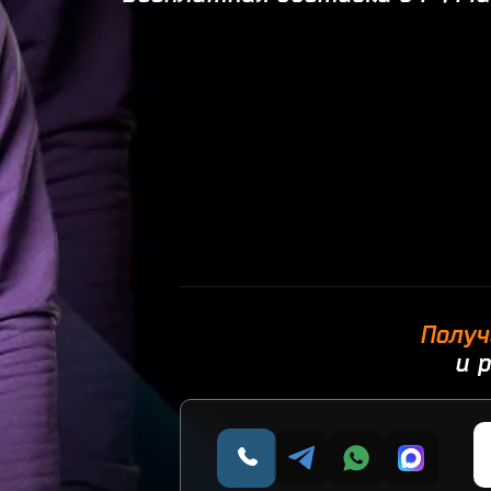
Получ
и 