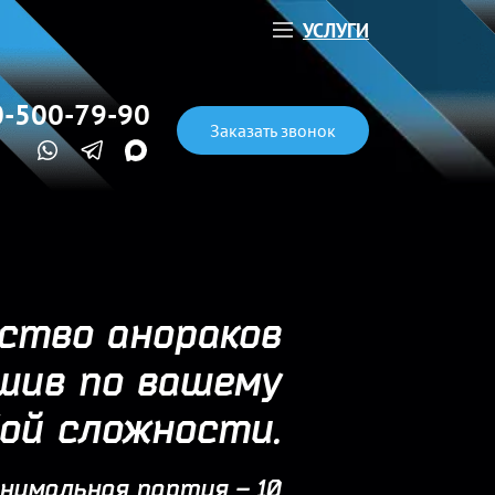
УСЛУГИ
0-500-79-90
Заказать звонок
ство анораков
ошив по вашему
бой сложности.
нимальная партия – 10