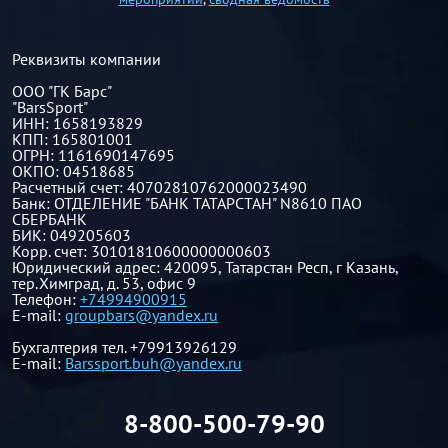
Реквизиты компании
ООО "ГК Барс"
"BarsSport"
ИНН: 1658193829
КПП: 165801001
ОГРН: 1161690147695
ОКПО: 04518685
Расчетный счет: 40702810762000023490
Банк: ОТДЕЛЕНИЕ "БАНК ТАТАРСТАН" N8610 ПАО
СБЕРБАНК
БИК: 049205603
Корр. счет: 30101810600000000603
Юридический адрес: 420095, Татарстан Респ, г Казань,
тер.Химград, д. 53, офис 9
Телефон:
+74994900915
E-mail:
groupbars@yandex.ru
Бухгалтерия тел. +79913926129
E-mail:
Barssport.buh@yandex.ru
8-800-500-79-90