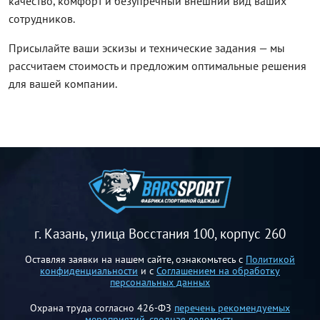
качество, комфорт и безупречный внешний вид ваших
сотрудников.
Присылайте ваши эскизы и технические задания — мы
рассчитаем стоимость и предложим оптимальные решения
для вашей компании.
г. Казань, улица Восстания 100, корпус 260
Оставляя заявки на нашем сайте, ознакомьтесь с
Политикой
конфиденциальности
и с
Соглашением на обработку
персональных данных
Охрана труда согласно 426-ФЗ
перечень рекомендуемых
мероприятий
,
сводная ведомость