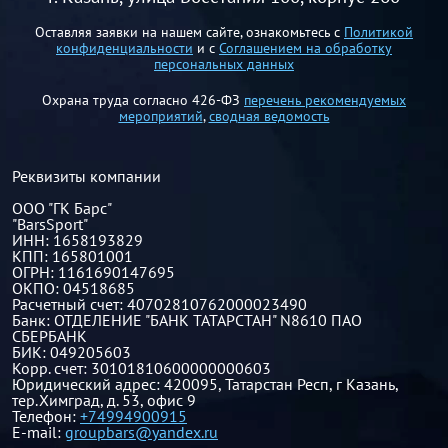
Оставляя заявки на нашем сайте, ознакомьтесь с
Политикой
конфиденциальности
и с
Соглашением на обработку
персональных данных
Охрана труда согласно 426-ФЗ
перечень рекомендуемых
мероприятий
,
сводная ведомость
Реквизиты компании
ООО "ГК Барс"
"BarsSport"
ИНН: 1658193829
КПП: 165801001
ОГРН: 1161690147695
ОКПО: 04518685
Расчетный счет: 40702810762000023490
Банк: ОТДЕЛЕНИЕ "БАНК ТАТАРСТАН" N8610 ПАО
СБЕРБАНК
БИК: 049205603
Корр. счет: 30101810600000000603
Юридический адрес: 420095, Татарстан Респ, г Казань,
тер.Химград, д. 53, офис 9
Телефон:
+74994900915
E-mail:
groupbars@yandex.ru