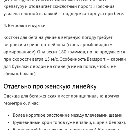
крепатуру и отодвигает «кислотный порог». Поясница
усилена плотной вставкой — поддержка корпуса при беге.
4. Ветровки и куртки
Костюм для бега на улице в ветреную погоду требует
ветровки из рипстоп-нейлона (ткань с ромбовидным
армированием). Она весит 180 граммов, но не продувается
при скорости ветра 15 м/с. Особенность Barssport — карман
для бутылки с водой на спине (а не на поясе, чтобы не
сбивать баланс).
Отдельно про женскую линейку
Одежда для бега женская имеет принципиально другую
геометрию. У нас:
Более короткое расстояние между плечевыми швами.
Грушевидный крой топов (уже в талии, шире в бедрах).
Встроенный бюстгальтер в топиках для А-В размера