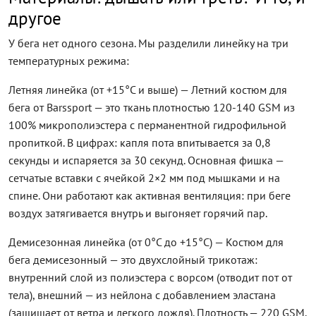
другое
У бега нет одного сезона. Мы разделили линейку на три
температурных режима:
Летняя линейка (от +15°C и выше) — Летний костюм для
бега от Barssport — это ткань плотностью 120-140 GSM из
100% микрополиэстера с перманентной гидрофильной
пропиткой. В цифрах: капля пота впитывается за 0,8
секунды и испаряется за 30 секунд. Основная фишка —
сетчатые вставки с ячейкой 2×2 мм под мышками и на
спине. Они работают как активная вентиляция: при беге
воздух затягивается внутрь и выгоняет горячий пар.
Демисезонная линейка (от 0°C до +15°C) — Костюм для
бега демисезонный — это двухслойный трикотаж:
внутренний слой из полиэстера с ворсом (отводит пот от
тела), внешний — из нейлона с добавлением эластана
(защищает от ветра и легкого дождя). Плотность — 220 GSM.