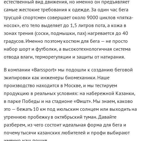
естественный вид движения, но именно он предъявляет
самые жестокие требования к одежде. За один час бега
трусцой спортсмен совершает около 9000 циклов «пятка-
носок», его тело выделяет до 1,5 литров пота, а кожа в
зонах трения (соски, подмышки, пах) нагревается до 40
градусов. Именно поэтому костюм для бега — не просто
набор шорт и футболки, а высокотехнологичная система
отвода влаги, терморегуляции и защиты от натирания.
В компании «Barssport» мы подошли к созданию беговой
экипировки как инженеры биомеханики. Наше
производство находится в Москве, и мы тестируем
продукцию в реальных условиях: на набережной Казанки,
в парке Победы и на стадионе «Фишт». Мы знаем, каково
это — бежать 10 км под июльским солнцем или выходить на
утреннюю пробежку в октябрьский туман. Давайте
разберем, из чего состоит идеальная форма для бега и
почему тысячи казанских любителей и профи выбирают
именно наш пошив.